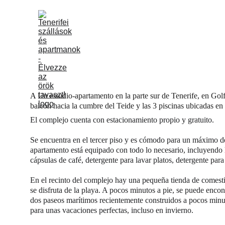
PÁGINA PRINCIPAL
APA
A 
Un estudio-apartamento en la parte sur de Tenerife, en Golf
balcón hacia la cumbre del Teide y las 3 piscinas ubicadas en
El complejo cuenta con estacionamiento propio y gratuito.
Se encuentra en el tercer piso y es cómodo para un máximo de
apartamento está equipado con todo lo necesario, incluyendo 
cápsulas de café, detergente para lavar platos, detergente par
En el recinto del complejo hay una pequeña tienda de comestibl
se disfruta de la playa. A pocos minutos a pie, se puede enco
dos paseos marítimos recientemente construidos a pocos minut
para unas vacaciones perfectas, incluso en invierno.