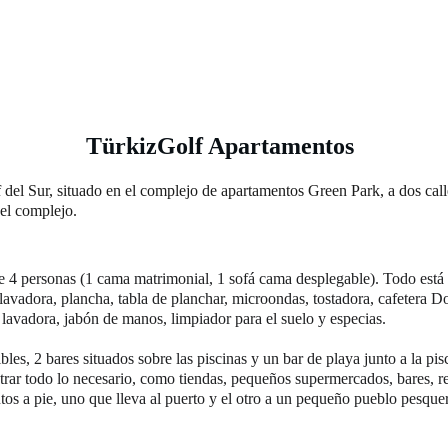
RTAMENTOS
SOBRE NOSOTROS
LUGARES DE INTERÉ
TürkizGolf Apartamentos
 del Sur, situado en el complejo de apartamentos Green Park, a dos call
 el complejo.
 4 personas (1 cama matrimonial, 1 sofá cama desplegable). Todo está 
lavadora, plancha, tabla de planchar, microondas, tostadora, cafetera
a lavadora, jabón de manos, limpiador para el suelo y especias.
es, 2 bares situados sobre las piscinas y un bar de playa junto a la pis
ntrar todo lo necesario, como tiendas, pequeños supermercados, bares, r
os a pie, uno que lleva al puerto y el otro a un pequeño pueblo pesque